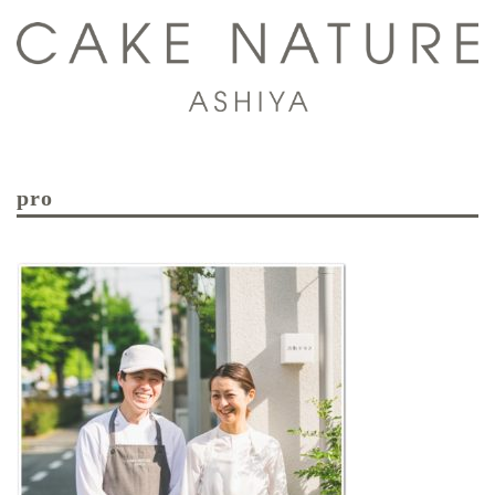
コ
ン
テ
ン
ツ
ト
へ
グ
ス
pro
ル
キ
メ
ッ
ニ
プ
ュ
ー