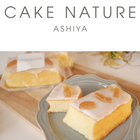
コ
ン
テ
ン
ツ
ト
へ
グ
ス
ル
キ
メ
ッ
ニ
プ
ュ
ー