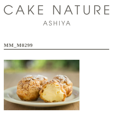
コ
ン
テ
ン
ツ
ト
へ
グ
ス
MM_M0299
ル
キ
メ
ッ
ニ
プ
ュ
ー