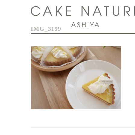
コ
ン
テ
ン
IMG_3199
ツ
へ
ス
キ
ッ
プ
投