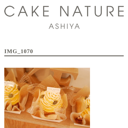
コ
ン
テ
ン
ツ
ト
へ
グ
ス
IMG_1070
ル
キ
メ
ッ
ニ
プ
ュ
ー