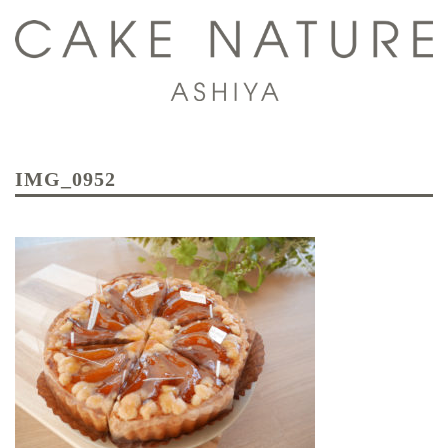
コ
ン
テ
ン
ツ
ト
へ
グ
ス
IMG_0952
ル
キ
メ
ッ
ニ
プ
ュ
ー