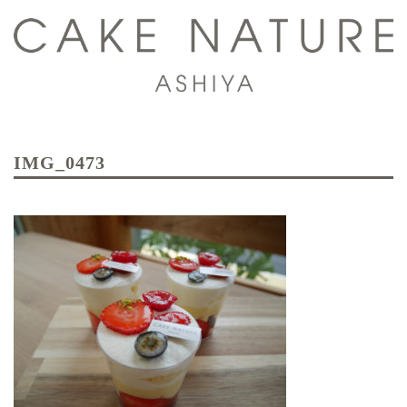
コ
ン
テ
ン
ツ
ト
へ
グ
ス
IMG_0473
ル
キ
メ
ッ
ニ
プ
ュ
ー