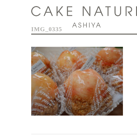
コ
ン
テ
ン
IMG_0335
ツ
へ
ス
キ
ッ
プ