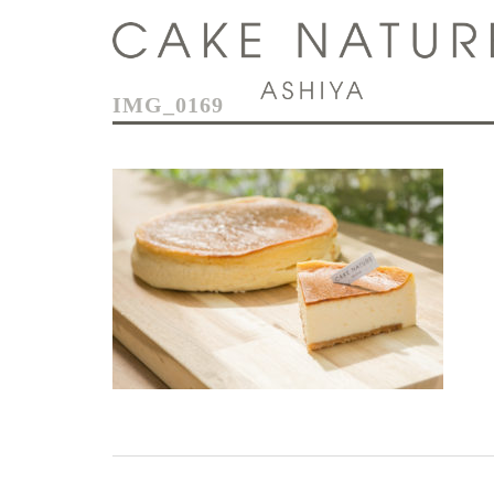
コ
ン
テ
ン
IMG_0169
ツ
へ
ス
キ
ッ
プ
投