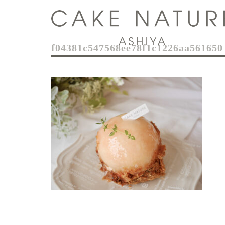
コ
ン
テ
ン
f04381c547568ee78f1c1226aa561650
ツ
へ
ス
キ
ッ
プ