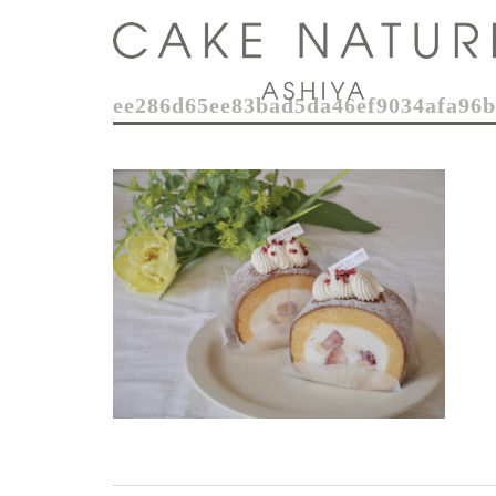
コ
ン
テ
ン
ee286d65ee83bad5da46ef9034afa96b
ツ
へ
ス
キ
ッ
プ