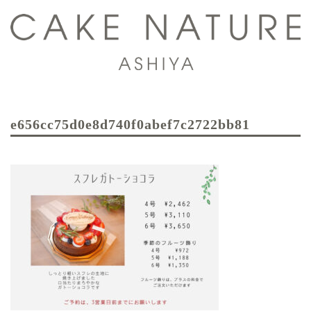
コ
ン
テ
ン
ツ
ト
へ
グ
ス
e656cc75d0e8d740f0abef7c2722bb81
ル
キ
メ
ッ
ニ
プ
ュ
ー