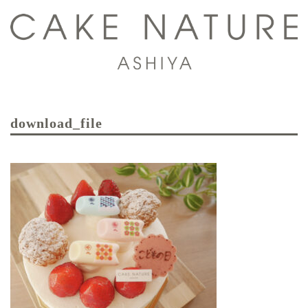
コ
ン
テ
ン
ツ
ト
へ
グ
ス
download_file
ル
キ
メ
ッ
ニ
プ
ュ
ー