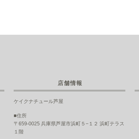
店舗情報
ケイクナチュール芦屋
■住所
〒659-0025 兵庫県芦屋市浜町５−１２ 浜町テラス
１階