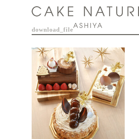
コ
ン
テ
ン
download_file
ツ
へ
ス
キ
ッ
プ