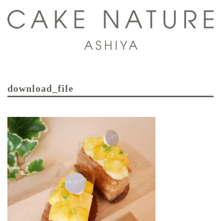
コ
ン
テ
ン
ツ
ト
へ
グ
ス
download_file
ル
キ
メ
ッ
ニ
プ
ュ
ー