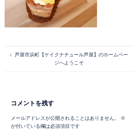
投
芦屋市浜町【ケイクナチュール芦屋】のホームペー
稿
ジへようこそ
ナ
ビ
ゲ
ー
シ
コメントを残す
ョ
ン
メールアドレスが公開されることはありません。
※
が付いている欄は必須項目です