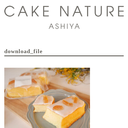
コ
ン
テ
ン
ツ
ト
へ
グ
ス
download_file
ル
キ
メ
ッ
ニ
プ
ュ
ー