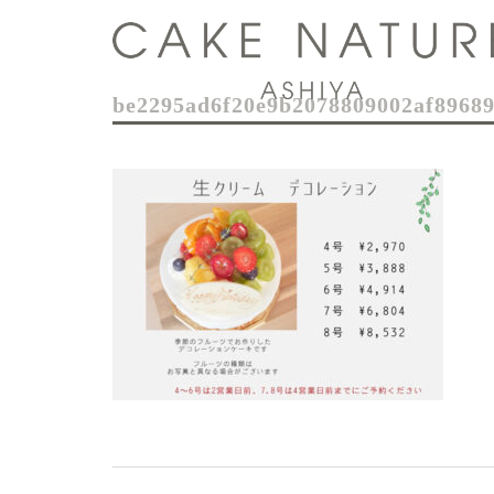
コ
ン
テ
ン
be2295ad6f20e9b2078809002af8968
ツ
へ
ス
キ
ッ
プ
投