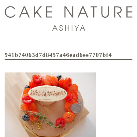
コ
ン
テ
ン
ツ
ト
へ
グ
ス
941b74063d7d8457a46ead6ee7707bf4
ル
キ
メ
ッ
ニ
プ
ュ
ー