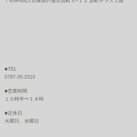
〒659-0025 兵庫県芦屋市浜町５−１２ 浜町テラス１階
■TEL
0797-35-3310
■営業時間
１０時半〜１８時
■定休日
火曜日、水曜日