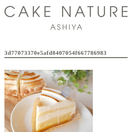
コ
ン
テ
ン
ツ
ト
へ
グ
ス
3d77073370e5afd8407054f667786983
ル
キ
メ
ッ
ニ
プ
ュ
ー