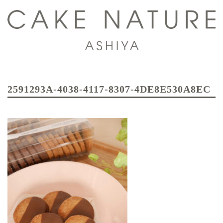
コ
ン
テ
ン
ツ
ト
へ
グ
ス
2591293A-4038-4117-8307-4DE8E530A8EC
ル
キ
メ
ッ
ニ
プ
ュ
ー