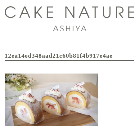
コ
ン
テ
ン
ツ
ト
へ
グ
ス
12ea14ed348aad21c60b81f4b917e4ae
ル
キ
メ
ッ
ニ
プ
ュ
ー